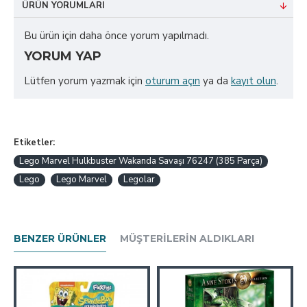
ÜRÜN YORUMLARI
Bu ürün için daha önce yorum yapılmadı.
YORUM YAP
Lütfen yorum yazmak için
oturum açın
ya da
kayıt olun
.
Etiketler:
Lego Marvel Hulkbuster Wakanda Savaşı 76247 (385 Parça)
Lego
Lego Marvel
Legolar
BENZER ÜRÜNLER
MÜŞTERILERIN ALDIKLARI