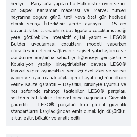
hediye – Parçalarla yapılan bu Hulkbuster oyun setini,
bir Süper Kahraman macerası ve Marvel filmleri
hayranına doğum günü, tatil veya özel gün hediyesi
olarak verin;• İstediğiniz yerde oynayın – 15 cm
boyundaki bu taşınabilir robot figürünü çocuklar istediği
yere götürebilir;• İnteraktif dijital yapım – LEGO®
Builder uygulaması, çocukların modeli yaparken
görselleştirmelerini sağlayan sezgisel yakınlaştırma ve
döndürme araçlarına sahiptir;• Eğlenceyi genişletin –
Koleksiyon yapılıp birleştirilebilen devasa LEGO®
Marvel yapım oyuncakları, yenilikçi özellikleri ve sınırsız
yapım ve oyun olanaklarıyla genç hayal güçlerine ilham
verir;• Kalite garantili – Dayanıklı, birbiriyle uyumlu ve
her seferinde rahatça takılabilen LEGO® parçaları,
sektörün katı kalite standartlarına uygundur;• Güvenlik
garantili – LEGO® parçaları, katı global güvenlik
standartlarını karşıladığından emin olmak için düşürülür,
ısıtılır, ezilir, bükülür ve analiz edilir