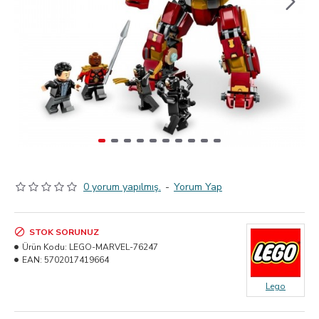
0 yorum yapılmış.
-
Yorum Yap
STOK SORUNUZ
Ürün Kodu:
LEGO-MARVEL-76247
EAN:
5702017419664
Lego