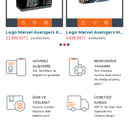
semble: Ultron Çağı 76291 Yapım Seti (613 Parça)
Lego Marvel Avengers Kulesi 76269 (5201 Parça)
Lego Marvel Avengers Movie 4 Avengers Hız Motoru Saldırısı 76142
21.999,00TL
4.699,99TL
2
24.999,99TL
4.999,99TL
GÜVENLI
RESPONSIVE
ALIŞVERIŞ
TASARIM
SSL Sertifikası ile
Tüm cihazlara
bilgileriniz güvende!
uyumlu tasarımımız
ile rahatça alışveriş
yapın !
İADE VE
ÜCRETSIZ
TESLIMAT
KARGO
Kusurlu ürünleri
300 TL Ve Üzeri Tüm
koşulsuz iade
Siparişleriniz
edebilirsiniz!
Ücretsiz Kargo !