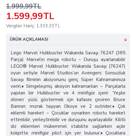
1.999,99TL
1.599,99TL
Vergiler Hariç: 1.333,33TL
ÜRÜN AÇIKLAMASI
Lego Marvel Hulkbuster Wakanda Savaşı 76247 (385
Parça) Marvel’ın mega robotu – Duruşu ayarlanabilir
LEGO® Marvel Hulkbuster: Wakanda Savaşı (76247)
oyun setiyle Marvel Studios’un Avengers: Sonsuzluk
Savaşı filminin aksiyonunu genç Süper Kahramanınıza
verin;• Simgeleşmiş aksiyon kahramanları – Parçalarla
yapılan bir Hulkbuster ve 4 minifigür içerir: ‘Yeşile
dönen’ yüzü göstermek için kafasını çeviren Bruce
Banner, mızrak taşıyan Okoye ve 2 outrider;• Çok
eklemli hareket – Çocuklar oynarken robotu hareket
ettirebilir, yerleştirebilir ve duruşunu ayarlayabilir. Kilitli
diz eklemleri mükemmel stabilite sağlarken açılır
kokpitte minifigür pilot için yer bulunur;• Çocuklara