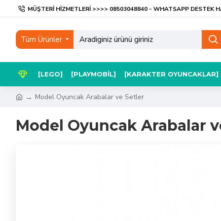
MÜŞTERI HIZMETLERI >>>> 08503048840 - WHATSAPP DESTEK H
Tüm Ürünler
[LEGO]
[PLAYMOBIL]
[KARAKTER OYUNCAKLAR]
Model Oyuncak Arabalar ve Setler
Model Oyuncak Arabalar ve