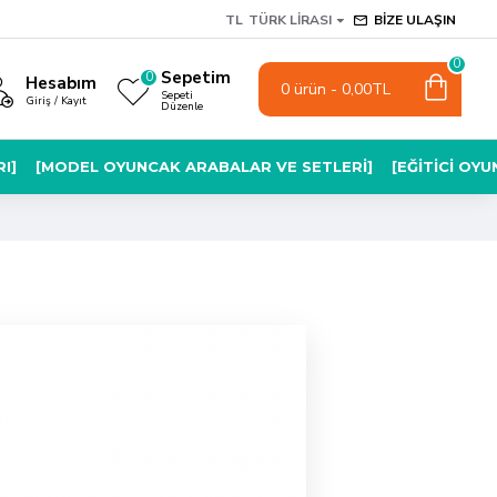
TL
TÜRK LIRASI
BIZE ULAŞIN
0
Sepetim
0
Hesabım
0 ürün - 0,00TL
Sepeti
Giriş / Kayıt
Düzenle
I]
[MODEL OYUNCAK ARABALAR VE SETLERI]
[EĞITICI OY