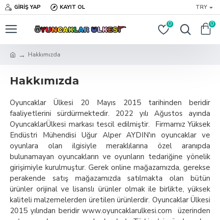
GIRIŞ YAP
KAYIT OL
TRY
0
0
Hakkımızda
Hakkımızda
Oyuncaklar Ülkesi 20 Mayıs 2015 tarihinden beridir
faaliyetlerini sürdürmektedir. 2022 yılı Ağustos ayında
OyuncaklarÜlkesi markası tescil edilmiştir. Firmamız Yüksek
Endüstri Mühendisi Uğur Alper AYDIN'ın oyuncaklar ve
oyunlara olan ilgisiyle meraklılarına özel aranıpda
bulunamayan oyuncakların ve oyunların tedariğine yönelik
girişimiyle kurulmuştur. Gerek online mağazamızda, gerekse
perakende satış mağazamızda satılmakta olan bütün
ürünler orijinal ve lisanslı ürünler olmak ile birlikte, yüksek
kaliteli malzemelerden üretilen ürünlerdir. Oyuncaklar Ülkesi
2015 yılından beridir www.oyuncaklarulkesi.com üzerinden