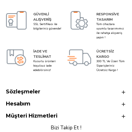
GÜVENLI
RESPONSIVE
ALIŞVERIŞ
TASARIM
SSL Sertifikası ile
Tüm cihazlara
bilgileriniz güvende!
uyumlu tasarımımız
ile rahatça alışveriş
yapın !
İADE VE
ÜCRETSIZ
TESLIMAT
KARGO
Kusurlu ürünleri
300 TL Ve Üzeri Tüm
koşulsuz iade
Siparişleriniz
edebilirsiniz!
Ücretsiz Kargo !
Sözleşmeler
Hesabım
Müşteri Hizmetleri
Bizi Takip Et !