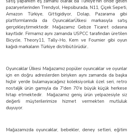
satış yaparken eş zamanlı olarak da Türkiye'nin önde gelen
pazaryerlerinden Trendyol, Hepsiburada, N11, Çiçek Sepeti,
Amazon Türkiye, Gittigidiyor, Dolap, Pazarama gibi
platformlarında da OyuncaklarÜlkesi markasıyla satış
gerçekleştirmektedir. Mağazamız Gebze Ticaret odasına
kayıtlıdır. Firmamız aynı zamanda USPCC tarafından üretilen
Bicycle, Theory11, Tally-Ho, Kem ve Fournier gibi oyun
kağıdı markaların Türkiye distribütörüdür..
Oyuncaklar Ülkesi Mağazamız popüler oyuncaklar ve oyunlar
için en doğru adreslerden biriyken aynı zamanda da başka
hiçbir yerde bulamayacağınız koleksiyonluk özel seri, retro
nostaljik ürün gamıyla da 7'den 70'e büyük küçük herkese
hitap etmektedir. Mağazamız geniş ürün yelpazesiyle siz
değerli müşterilerimize hizmet vermekten mutluluk
duyuyor.
Mağazamızda oyuncaklar, bebekler, deney setleri, eğitim