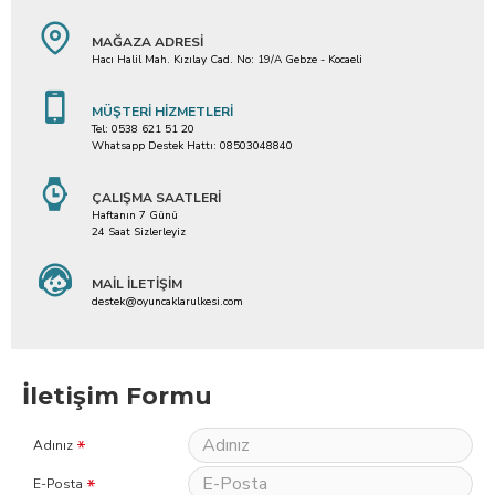
MAĞAZA ADRESI
Hacı Halil Mah. Kızılay Cad. No: 19/A Gebze - Kocaeli
MÜŞTERI HIZMETLERI
Tel: 0538 621 51 20
Whatsapp Destek Hattı: 08503048840
ÇALIŞMA SAATLERI
Haftanın 7 Günü
24 Saat Sizlerleyiz
MAIL İLETIŞIM
destek@oyuncaklarulkesi.com
İletişim Formu
Adınız
E-Posta