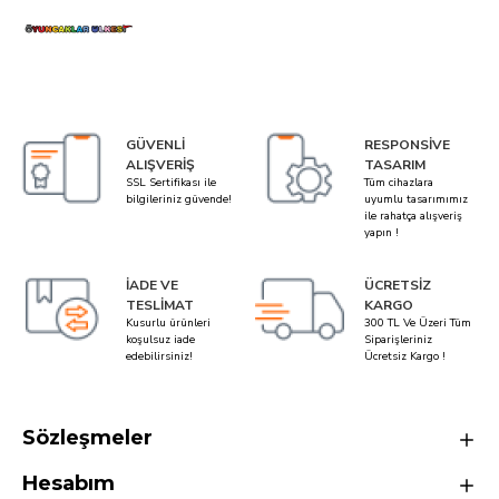
GÜVENLI
RESPONSIVE
ALIŞVERIŞ
TASARIM
SSL Sertifikası ile
Tüm cihazlara
bilgileriniz güvende!
uyumlu tasarımımız
ile rahatça alışveriş
yapın !
İADE VE
ÜCRETSIZ
TESLIMAT
KARGO
Kusurlu ürünleri
300 TL Ve Üzeri Tüm
koşulsuz iade
Siparişleriniz
edebilirsiniz!
Ücretsiz Kargo !
Sözleşmeler
Hesabım