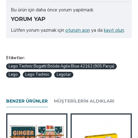
Bu ürün için daha önce yorum yapılmadı.
YORUM YAP
Lütfen yorum yazmak için
oturum açın
ya da
kayıt olun
.
Etiketler:
Lego Technic Bugatti Bolide Agile Blue 42162 (905 Parça)
Lego
Lego Technic
Legolar
BENZER ÜRÜNLER
MÜŞTERILERIN ALDIKLARI