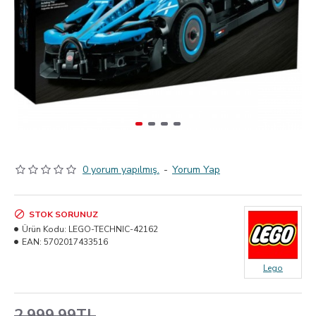
0 yorum yapılmış.
-
Yorum Yap
STOK SORUNUZ
Ürün Kodu:
LEGO-TECHNIC-42162
EAN:
5702017433516
Lego
2.999,99TL