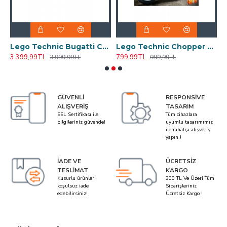
(333 Parça)
Lego Technic Bugatti Chiron Pur Sport Hiper Araba 42222 (771 Parça)
Lego Technic Chopper Motorsiklet 42132 (163 Parça)
3.399,99TL
799,99TL
4
3.999,99TL
999,99TL
GÜVENLI
RESPONSIVE
ALIŞVERIŞ
TASARIM
SSL Sertifikası ile
Tüm cihazlara
bilgileriniz güvende!
uyumlu tasarımımız
ile rahatça alışveriş
yapın !
İADE VE
ÜCRETSIZ
TESLIMAT
KARGO
Kusurlu ürünleri
300 TL Ve Üzeri Tüm
koşulsuz iade
Siparişleriniz
edebilirsiniz!
Ücretsiz Kargo !