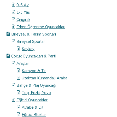
0-6 Ay
1-3 Yaş
Çıngırak
Erken Öğrenme Oyuncakları
Bireysel & Takım Sporları
Bireysel Sporlar
Kaykay
Çocuk Oyuncakları & Parti
Araçlar
Kamyon & Tır
Uzaktan Kumandalı Araba
Bahçe & Plaj Oyuncağı
Top, Frizbi, Yoyo
Eğitici Oyuncaklar
Alfabe & Dil
Eğitici Bloklar