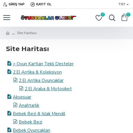
GIRIŞ YAP
KAYIT OL
TRY
0
0
Site Haritası
Site Haritası
> Oyun Kartları Tekli Desteler
2.El Antika & Koleksiyon
2.El Antika Oyuncaklar
2.El Araba & Motosiket
Aksesuar
Anahtarlık
Bebek Bezi & Islak Mendil
Bebek Bezi
Bebek Oyuncakları