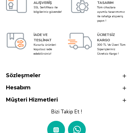
ALIŞVERIŞ
TASARIM
SSL Sertifikası ile
Tüm cihazlara
bilgileriniz güvende!
uyumlu tasarımımız
ile rahatça alışveriş
yapın !
İADE VE
ÜCRETSIZ
TESLIMAT
KARGO
Kusurlu ürünleri
300 TL Ve Üzeri Tüm
koşulsuz iade
Siparişleriniz
edebilirsiniz!
Ücretsiz Kargo !
Sözleşmeler
Hesabım
Müşteri Hizmetleri
Bizi Takip Et !