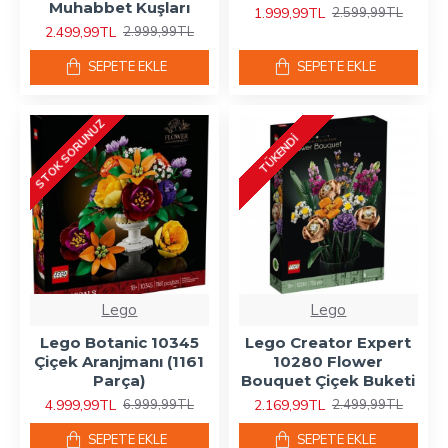
Muhabbet Kuşları
1.999,99TL
2.599,99TL
2.499,99TL
2.999,99TL
SEPETE EKLE
SEPETE EKLE
STOK SORUNUZ
TÜKENDI
Lego
Lego
Lego Botanic 10345
Lego Creator Expert
Çiçek Aranjmanı (1161
10280 Flower
Parça)
Bouquet Çiçek Buketi
4.999,99TL
2.169,99TL
6.999,99TL
2.499,99TL
SEPETE EKLE
SEPETE EKLE