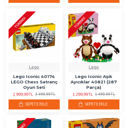
TÜKENDI
TÜKENDI
Lego
Lego
Lego Iconic 40174
Lego Iconic Aşık
LEGO Chess Satranç
Ayıcıklar 40821 (287
Oyun Seti
Parça)
2.999,99TL
1.299,99TL
3.499,99TL
1.499,99TL
SEPETE EKLE
SEPETE EKLE