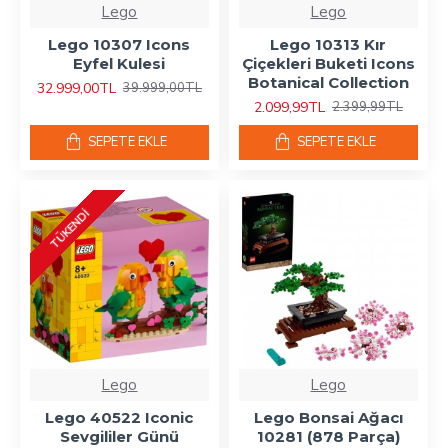
Lego
Lego
Lego 10307 Icons
Lego 10313 Kır
Eyfel Kulesi
Çiçekleri Buketi Icons
Botanical Collection
32.999,00TL
39.999,00TL
2.099,99TL
2.399,99TL
SEPETE EKLE
SEPETE EKLE
TÜKENDI
Lego
Lego
Lego 40522 Iconic
Lego Bonsai Ağacı
Sevgililer Günü
10281 (878 Parça)