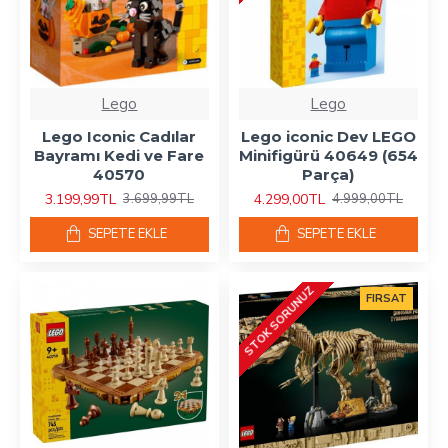
Lego
Lego
Lego Iconic Cadılar
Lego iconic Dev LEGO
Bayramı Kedi ve Fare
Minifigürü 40649 (654
40570
Parça)
3.199,99TL
4.299,00TL
3.699,99TL
4.999,00TL
SEPETE EKLE
SEPETE EKLE
STOK SORUNUZ
FIRSAT