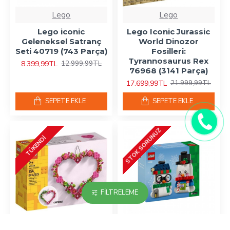
Lego
Lego
Lego iconic
Lego Iconic Jurassic
Geleneksel Satranç
World Dinozor
Seti 40719 (743 Parça)
Fosilleri:
Tyrannosaurus Rex
8.399,99TL
12.999,99TL
76968 (3141 Parça)
17.699,99TL
21.999,99TL
SEPETE EKLE
SEPETE EKLE
STOK SORUNUZ
TÜKENDI
FILTRELEME
Lego
Lego