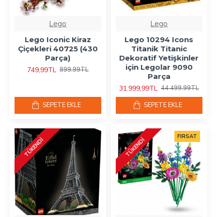
Lego
Lego
Lego Iconic Kiraz
Lego 10294 Icons
Çiçekleri 40725 (430
Titanik Titanic
Parça)
Dekoratif Yetişkinler
için Legolar 9090
749,99TL
899,99TL
Parça
31.999,99TL
44.499,99TL
SEPETE EKLE
SEPETE EKLE
FIRSAT
TÜKENDI
TÜKENDI