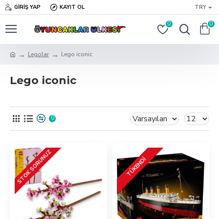
GIRIŞ YAP
KAYIT OL
TRY
0
0
Legolar
Lego iconic
Lego iconic
0
STOK SORUNUZ
TÜKENDI