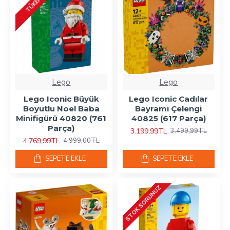
TÜKENDI
Lego
Lego
Lego Iconic Büyük
Lego Iconic Cadılar
Boyutlu Noel Baba
Bayramı Çelengi
Minifigürü 40820 (761
40825 (617 Parça)
Parça)
3.199,99TL
3.499,99TL
4.769,99TL
4.999,00TL
SEPETE EKLE
SEPETE EKLE
STOK SORUNUZ