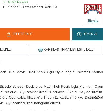
STOKTA VAR
Ürün Kodu:
Bicycle Stripper Deck Blue
Bicycle
SEPETE EKLE
HEMEN AL
ME EKLE
KARŞILAŞTIRMA LISTESINE EKLE
ı
Deck Blue Mavie Hileli Kesik Uçlu Oyun Kağıdı iskambil Kartları
. Bicycle Stripper Deck Blue Mavi Hileli Kesik Uçlu Premium Oyun
si sizlerle.. OyuncaklarÜlkesi ® farkıyla.. Sınırlı Sayıda üretim.
ibütörü OyuncaklarÜlkesi ® , Theory11 Kartları Türkiye Distribütörü
le. OyuncaklarÜlkesi hologram etiketli.