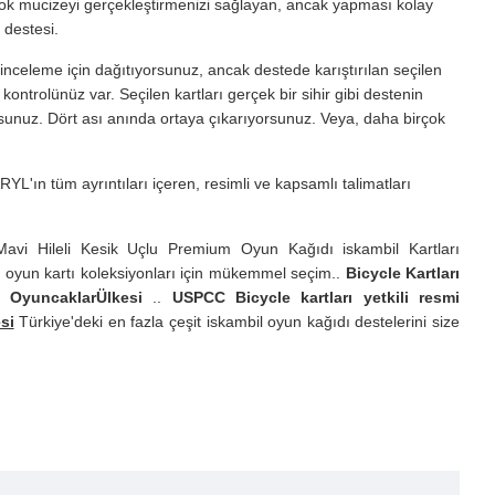
çok mucizeyi gerçekleştirmenizi sağlayan, ancak yapması kolay
 destesi.
 inceleme için dağıtıyorsunuz, ancak destede karıştırılan seçilen
kontrolünüz var. Seçilen kartları gerçek bir sihir gibi destenin
sunuz. Dört ası anında ortaya çıkarıyorsunuz. Veya, daha birçok
'ın tüm ayrıntıları içeren, resimli ve kapsamlı talimatları
Mavi Hileli Kesik Uçlu Premium Oyun Kağıdı iskambil Kartları
ve oyun kartı koleksiyonları için mükemmel seçim..
Bicycle Kartları
ü OyuncaklarÜlkesi
..
USPCC Bicycle kartları yetkili resmi
si
Türkiye'deki en fazla çeşit iskambil oyun kağıdı destelerini size