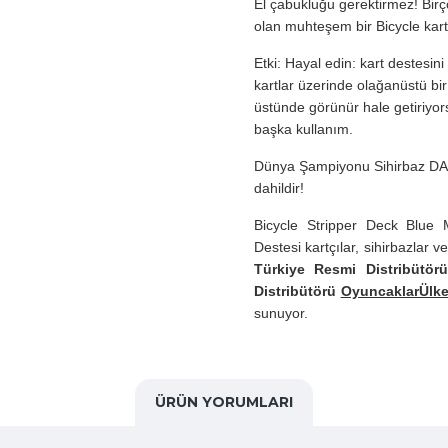
El çabukluğu gerektirmez!
Bir
olan muhteşem bir Bicycle kart
Etki:
Hayal edin: kart destesini
kartlar üzerinde olağanüstü bir 
üstünde görünür hale getiriyor
başka kullanım.
Dünya Şampiyonu Sihirbaz DARYL
dahildir!
Bicycle Stripper Deck Blue 
Destesi kartçılar, sihirbazlar 
Türkiye Resmi Distribütör
Distribütörü
OyuncaklarÜlke
sunuyor.
ÜRÜN YORUMLARI