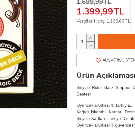
1.699,99TL
1.399,99TL
Vergiler Hariç: 1.166,66TL
ALIŞVERIŞ LISTE
Ürün Açıklamas
Bicycle Rider Back Stripper 
Destesi
OyuncaklarÜlkesi ® farkıyla..
Kağıdı iskambil Kartları Deste
Bicycle Kartları Türkiye Distr
OyuncaklarÜlkesi ® güvencesiy