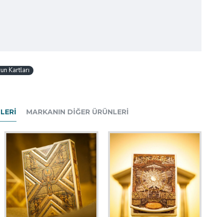
un Kartları
LERI
MARKANIN DIĞER ÜRÜNLERI