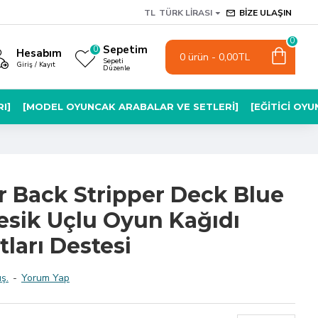
TL
TÜRK LIRASI
BIZE ULAŞIN
0
Sepetim
0
Hesabım
0 ürün - 0,00TL
Sepeti
Giriş / Kayıt
Düzenle
I]
[MODEL OYUNCAK ARABALAR VE SETLERI]
[EĞITICI OY
r Back Stripper Deck Blue
Kesik Uçlu Oyun Kağıdı
tları Destesi
ş.
-
Yorum Yap