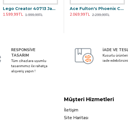
Lego Creator 40713 Japonya Kartpostalı
rı Destesi
Bicycle Mirage Deck Red Kırmızı Premium Oyun Kağıdı iskambil Kartları ilüzyon Destesi
Ace Fulton's Phoenix Casino Red Oyun Kağıdı Limited Edition Koleksiyonluk iskambil Kartları Destesi
1.599,99TL
1.349,99TL
2.069,99TL
1.999,99TL
1.499,99TL
2.299,99TL
RESPONSIVE
İADE VE TES
TASARIM
Kusurlu ürünler
iade edebilirsini
Tüm cihazlara uyumlu
tasarımımız ile rahatça
alışveriş yapın !
Müşteri Hizmetleri
İletişim
Site Haritası