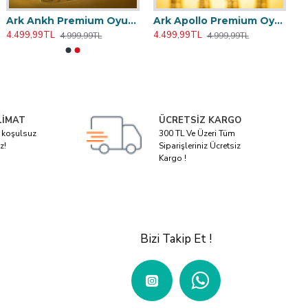
Ark Ankh Premium Oyun Kağıdı iskambil Kartları Destesi
Ark Apollo Premium Oyun Kağıdı iskambil Kartları Destesi - iskambil Kağıdı
4.499,99TL
4.499,99TL
4.999,99TL
4.999,99TL
LIMAT
ÜCRETSIZ KARGO
i koşulsuz
300 TL Ve Üzeri Tüm
z!
Siparişleriniz Ücretsiz
Kargo !
Bizi Takip Et !