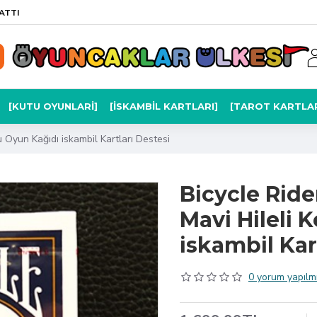
ATTI
[KUTU OYUNLARI]
[İSKAMBIL KARTLARI]
[TAROT KARTLAR
u Oyun Kağıdı iskambil Kartları Destesi
Bicycle Ride
Mavi Hileli 
iskambil Kar
0 yorum yapılmı