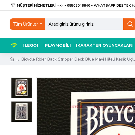
MÜŞTERI HIZMETLERI >>>> 08503048840 - WHATSAPP DESTEK H
Tüm Ürünler
[LEGO]
[PLAYMOBIL]
[KARAKTER OYUNCAKLAR]
Bicycle Rider Back Stripper Deck Blue Mavi Hileli Kesik Uçl