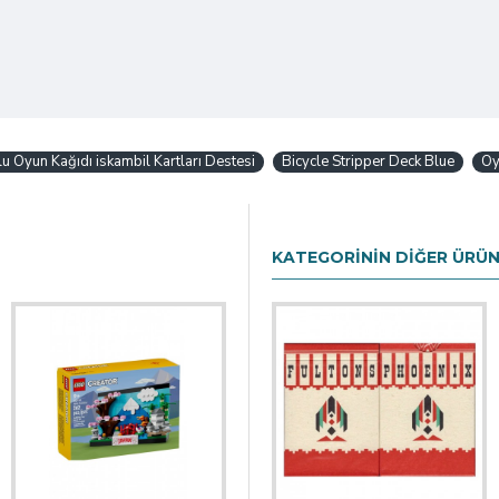
lu Oyun Kağıdı iskambil Kartları Destesi
Bicycle Stripper Deck Blue
Oy
KATEGORININ DIĞER ÜRÜN