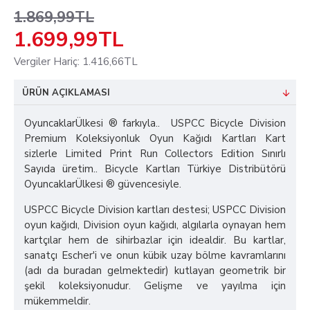
1.869,99TL
1.699,99TL
Vergiler Hariç: 1.416,66TL
ÜRÜN AÇIKLAMASI
OyuncaklarÜlkesi ® farkıyla.. USPCC Bicycle Division
Premium Koleksiyonluk Oyun Kağıdı Kartları Kart
sizlerle Limited Print Run Collectors Edition Sınırlı
Sayıda üretim.. Bicycle Kartları Türkiye Distribütörü
OyuncaklarÜlkesi ® güvencesiyle.
USPCC Bicycle Division kartları destesi; USPCC Division
oyun kağıdı, Division oyun kağıdı, algılarla oynayan hem
kartçılar hem de sihirbazlar için idealdir. Bu kartlar,
sanatçı Escher'i ve onun kübik uzay bölme kavramlarını
(adı da buradan gelmektedir) kutlayan geometrik bir
şekil koleksiyonudur. Gelişme ve yayılma için
mükemmeldir.