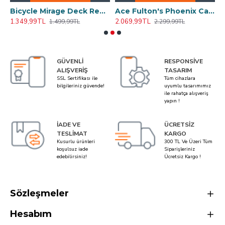
ksiyonluk iskambil Kartları Destesi
Bicycle Mirage Deck Red Kırmızı Premium Oyun Kağıdı iskambil Kartları ilüzyon Destesi
Ace Fulton's Phoenix Casino Red Oyun Kağıdı Limited Edition Koleksiyonluk iskambil Kartları Destesi
1.349,99TL
2.069,99TL
4
1.499,99TL
2.299,99TL
GÜVENLI
RESPONSIVE
ALIŞVERIŞ
TASARIM
SSL Sertifikası ile
Tüm cihazlara
bilgileriniz güvende!
uyumlu tasarımımız
ile rahatça alışveriş
yapın !
İADE VE
ÜCRETSIZ
TESLIMAT
KARGO
Kusurlu ürünleri
300 TL Ve Üzeri Tüm
koşulsuz iade
Siparişleriniz
edebilirsiniz!
Ücretsiz Kargo !
Sözleşmeler
Hesabım