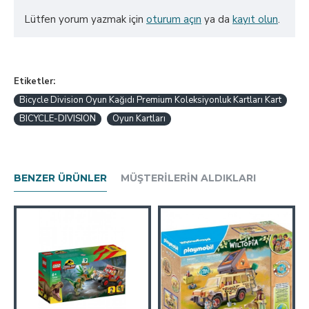
Lütfen yorum yazmak için
oturum açın
ya da
kayıt olun
.
Etiketler:
Bicycle Division Oyun Kağıdı Premium Koleksiyonluk Kartları Kart
BICYCLE-DIVISION
Oyun Kartları
BENZER ÜRÜNLER
MÜŞTERILERIN ALDIKLARI