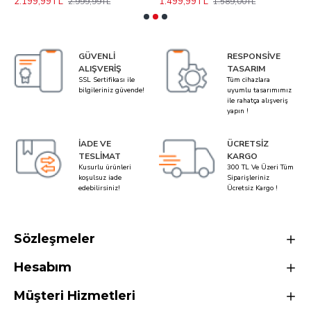
2.199,99TL
1.499,99TL
3
2.999,99TL
1.589,00TL
GÜVENLI
RESPONSIVE
ALIŞVERIŞ
TASARIM
SSL Sertifikası ile
Tüm cihazlara
bilgileriniz güvende!
uyumlu tasarımımız
ile rahatça alışveriş
yapın !
İADE VE
ÜCRETSIZ
TESLIMAT
KARGO
Kusurlu ürünleri
300 TL Ve Üzeri Tüm
koşulsuz iade
Siparişleriniz
edebilirsiniz!
Ücretsiz Kargo !
Sözleşmeler
Hesabım
Müşteri Hizmetleri