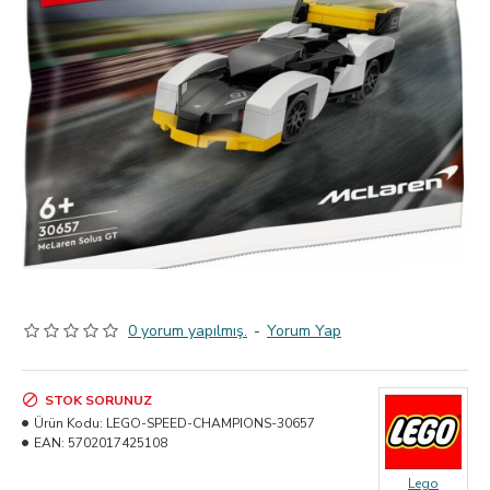
0 yorum yapılmış.
-
Yorum Yap
STOK SORUNUZ
Ürün Kodu:
LEGO-SPEED-CHAMPIONS-30657
EAN:
5702017425108
Lego