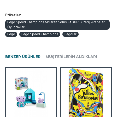
Etiketler:
Lego Speed Champions Mclaren Solus Gt 30657 Yarış Arabaları
Oyuncakları
Lego
Lego Speed Champions
Legolar
BENZER ÜRÜNLER
MÜŞTERILERIN ALDIKLARI