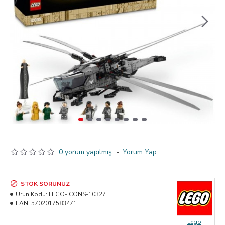
0 yorum yapılmış.
-
Yorum Yap
STOK SORUNUZ
Ürün Kodu:
LEGO-ICONS-10327
EAN:
5702017583471
Lego