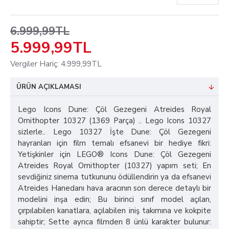
6.999,99TL
5.999,99TL
Vergiler Hariç: 4.999,99TL
ÜRÜN AÇIKLAMASI
Lego Icons Dune: Çöl Gezegeni Atreides Royal
Ornithopter 10327 (1369 Parça) .. Lego Icons 10327
sizlerle.. Lego 10327 İşte Dune: Çöl Gezegeni
hayranları için film temalı efsanevi bir hediye fikri:
Yetişkinler için LEGO® Icons Dune: Çöl Gezegeni
Atreides Royal Ornithopter (10327) yapım seti; En
sevdiğiniz sinema tutkununu ödüllendirin ya da efsanevi
Atreides Hanedanı hava aracının son derece detaylı bir
modelini inşa edin; Bu birinci sınıf model açılan,
çırpılabilen kanatlara, açılabilen iniş takımına ve kokpite
sahiptir; Sette ayrıca filmden 8 ünlü karakter bulunur: