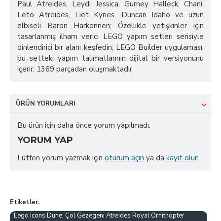
Paul Atreides, Leydi Jessica, Gurney Halleck, Chani,
Leto Atreides, Liet Kynes, Duncan Idaho ve uzun
elbiseli Baron Harkonnen; Özellikle yetişkinler için
tasarlanmış ilham verici LEGO yapım setleri serisiyle
dinlendirici bir alanı keşfedin; LEGO Builder uygulaması,
bu setteki yapım talimatlarının dijital bir versiyonunu
içerir; 1369 parçadan oluşmaktadır.
ÜRÜN YORUMLARI
Bu ürün için daha önce yorum yapılmadı.
YORUM YAP
Lütfen yorum yazmak için
oturum açın
ya da
kayıt olun
.
Etiketler:
Lego Icons Dune: Çöl Gezegeni Atreides Royal Ornithopter