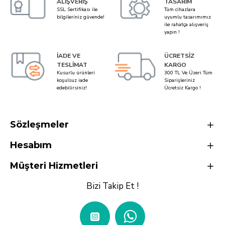
ALIŞVERIŞ
TASARIM
SSL Sertifikası ile
Tüm cihazlara
bilgileriniz güvende!
uyumlu tasarımımız
ile rahatça alışveriş
yapın !
İADE VE
ÜCRETSIZ
TESLIMAT
KARGO
Kusurlu ürünleri
300 TL Ve Üzeri Tüm
koşulsuz iade
Siparişleriniz
edebilirsiniz!
Ücretsiz Kargo !
Sözleşmeler
Hesabım
Müşteri Hizmetleri
Bizi Takip Et !