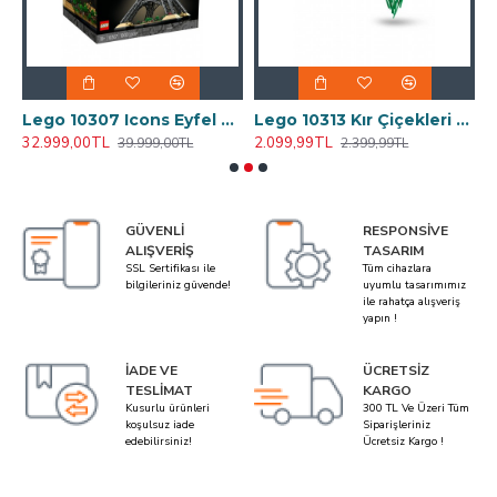
tif Yetişkinler için Legolar 9090 Parça
Lego 10307 Icons Eyfel Kulesi
Lego 10313 Kır Çiçekleri Buketi Icons Botanical Collection
32.999,00TL
2.099,99TL
2
39.999,00TL
2.399,99TL
GÜVENLI
RESPONSIVE
ALIŞVERIŞ
TASARIM
SSL Sertifikası ile
Tüm cihazlara
bilgileriniz güvende!
uyumlu tasarımımız
ile rahatça alışveriş
yapın !
İADE VE
ÜCRETSIZ
TESLIMAT
KARGO
Kusurlu ürünleri
300 TL Ve Üzeri Tüm
koşulsuz iade
Siparişleriniz
edebilirsiniz!
Ücretsiz Kargo !