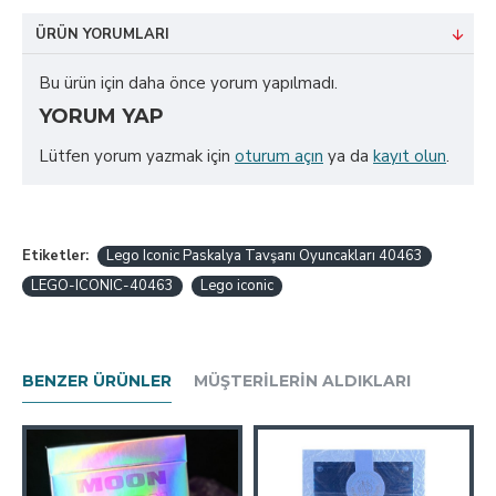
ÜRÜN YORUMLARI
Bu ürün için daha önce yorum yapılmadı.
YORUM YAP
Lütfen yorum yazmak için
oturum açın
ya da
kayıt olun
.
Etiketler:
Lego Iconic Paskalya Tavşanı Oyuncakları 40463
LEGO-ICONIC-40463
Lego iconic
BENZER ÜRÜNLER
MÜŞTERILERIN ALDIKLARI