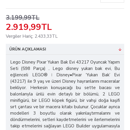
3.199,99TL
2.919,99TL
Vergiler Hariç: 2.433,33TL
ÜRÜN AÇIKLAMASI
Lego Disney Pixar Yukarı Bak Evi 43217 Oyuncak Yapım
Seti (598 Parça) .. Lego disney yukarı bak evi, Bu
eğlenceli LEGO® ǀ Disney•Pixar ‘Yukarı Bak’ Evi
(43217) ile 9 yaş ve üzeri Disney hayranlarını maceralar
bekliyor. Herkesin konuşacağı bu sette bacası ve
balonlarıyla ünlü evin detaylı bir bölümü, 2 LEGO
minifigürü, bir LEGO köpek figürü, bir vahşi doğa kaşifi
sırt çantası ve bir macera kitabı bulunur. Çocuklar ayrıca
modelleri 3 boyutlu olarak yakınlaştırmalarını ve
döndürmelerini, setleri kaydetmelerini ve ilerlemelerini
takip etmelerini sağlayan LEGO Builder uygulamasıyla