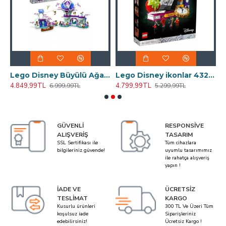
6 Oyuncak Yapım Seti (369 Parça)
Lego Disney Büyülü Ağaç Ev 43215 Oyuncak Yapım Seti (1016 Parça)
Lego Disney ikonlar 43227 (1540 Parça)
4.849,99TL
4.799,99TL
3
6.999,99TL
5.299,99TL
GÜVENLI
RESPONSIVE
ALIŞVERIŞ
TASARIM
SSL Sertifikası ile
Tüm cihazlara
bilgileriniz güvende!
uyumlu tasarımımız
ile rahatça alışveriş
yapın !
İADE VE
ÜCRETSIZ
TESLIMAT
KARGO
Kusurlu ürünleri
300 TL Ve Üzeri Tüm
koşulsuz iade
Siparişleriniz
edebilirsiniz!
Ücretsiz Kargo !