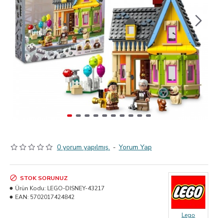
0 yorum yapılmış.
-
Yorum Yap
STOK SORUNUZ
Ürün Kodu:
LEGO-DISNEY-43217
EAN:
5702017424842
Lego