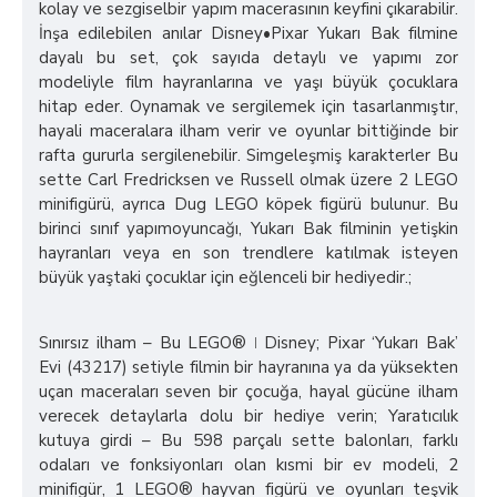
kolay ve sezgiselbir yapım macerasının keyfini çıkarabilir.
İnşa edilebilen anılar Disney•Pixar Yukarı Bak filmine
dayalı bu set, çok sayıda detaylı ve yapımı zor
modeliyle film hayranlarına ve yaşı büyük çocuklara
hitap eder. Oynamak ve sergilemek için tasarlanmıştır,
hayali maceralara ilham verir ve oyunlar bittiğinde bir
rafta gururla sergilenebilir. Simgeleşmiş karakterler Bu
sette Carl Fredricksen ve Russell olmak üzere 2 LEGO
minifigürü, ayrıca Dug LEGO köpek figürü bulunur. Bu
birinci sınıf yapımoyuncağı, Yukarı Bak filminin yetişkin
hayranları veya en son trendlere katılmak isteyen
büyük yaştaki çocuklar için eğlenceli bir hediyedir.;
Sınırsız ilham – Bu LEGO® ǀ Disney; Pixar ‘Yukarı Bak’
Evi (43217) setiyle filmin bir hayranına ya da yüksekten
uçan maceraları seven bir çocuğa, hayal gücüne ilham
verecek detaylarla dolu bir hediye verin; Yaratıcılık
kutuya girdi – Bu 598 parçalı sette balonları, farklı
odaları ve fonksiyonları olan kısmi bir ev modeli, 2
minifigür, 1 LEGO® hayvan figürü ve oyunları teşvik