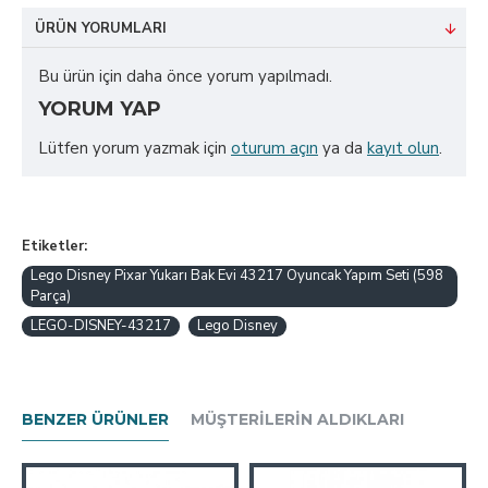
ÜRÜN YORUMLARI
Bu ürün için daha önce yorum yapılmadı.
YORUM YAP
Lütfen yorum yazmak için
oturum açın
ya da
kayıt olun
.
Etiketler:
Lego Disney Pixar Yukarı Bak Evi 43217 Oyuncak Yapım Seti (598
Parça)
LEGO-DISNEY-43217
Lego Disney
BENZER ÜRÜNLER
MÜŞTERILERIN ALDIKLARI