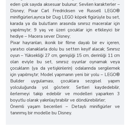
eden çok sayıda aksesuar bulunur; Sevilen karakterler –
Disney; Pixar Carl Fredricksen ve Russell LEGO®
minifigürleri,ayrıca bir Dug LEGO köpek figürüyle bu set,
karada ya da bulutların arasında sınırsız maceralar için
yapılmıştır; 9 yaş ve üzeri çocuklar için etkileyici bir
hediye – Macera sever Disney;
Pixar hayranları, ikonik bir filme dayalı bir ev içeren,
yaratıcı olanaklarla dolu bu setten keyif alacak; Sınırsız
oyun – Yüksekliği 27 cm, genişliği 15 cm, derinliği 11 cm
olan eviyle bu set, sınırsız oyunlar oynamak veya
çocukların (ya da yetişkinlerin) odalarında sergilemek
için yapılmıştır; Model yapmanın yeni bir yolu – LEGO®
Builder uygulaması, çocuklara sezgisel yapım
yolculuğunda yol gösterir. Setleri kaydedebilir,
ilerlemeyi takip edebilir ve modelleri yaparken 3
boyutlu olarak yakınlaştırabilir ve döndürebilirler;
Önemli yaşam becerileri – Detaylı minifigürler ve
tanınmış bir modelle bu Disney.