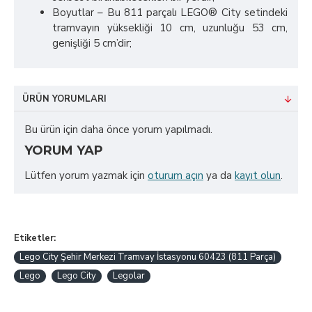
Boyutlar – Bu 811 parçalı LEGO® City setindeki
tramvayın yüksekliği 10 cm, uzunluğu 53 cm,
genişliği 5 cm’dir;
ÜRÜN YORUMLARI
Bu ürün için daha önce yorum yapılmadı.
YORUM YAP
Lütfen yorum yazmak için
oturum açın
ya da
kayıt olun
.
Etiketler:
Lego City Şehir Merkezi Tramvay İstasyonu 60423 (811 Parça)
Lego
Lego City
Legolar