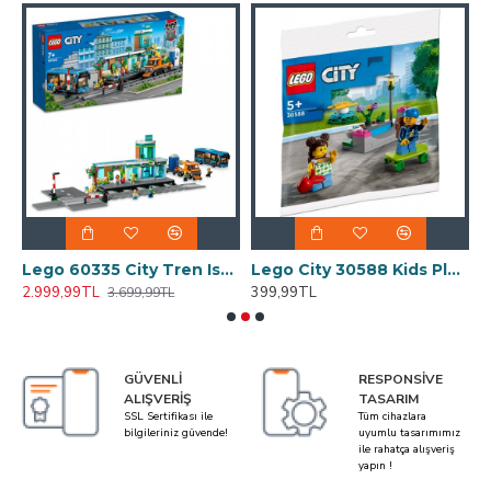
Korkuluk
Lego 60335 City Tren Istasyonu 907 Parça
Lego City 30588 Kids Playground Çocukların Oyun Alanı Oyuncakları
2.999,99TL
399,99TL
3
3.699,99TL
GÜVENLI
RESPONSIVE
ALIŞVERIŞ
TASARIM
SSL Sertifikası ile
Tüm cihazlara
bilgileriniz güvende!
uyumlu tasarımımız
ile rahatça alışveriş
yapın !