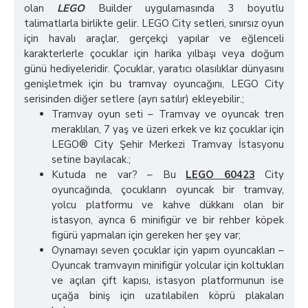
olan
LEGO
Builder uygulamasında 3 boyutlu
talimatlarla birlikte gelir. LEGO City setleri, sınırsız oyun
için havalı araçlar, gerçekçi yapılar ve eğlenceli
karakterlerle çocuklar için harika yılbaşı veya doğum
günü hediyeleridir. Çocuklar, yaratıcı olasılıklar dünyasını
genişletmek için bu tramvay oyuncağını, LEGO City
serisinden diğer setlere (ayrı satılır) ekleyebilir.;
Tramvay oyun seti – Tramvay ve oyuncak tren
meraklıları, 7 yaş ve üzeri erkek ve kız çocuklar için
LEGO® City Şehir Merkezi Tramvay İstasyonu
setine bayılacak.;
Kutuda ne var? – Bu
LEGO 60423
City
oyuncağında, çocukların oyuncak bir tramvay,
yolcu platformu ve kahve dükkanı olan bir
istasyon, ayrıca 6 minifigür ve bir rehber köpek
figürü yapmaları için gereken her şey var;
Oynamayı seven çocuklar için yapım oyuncakları –
Oyuncak tramvayın minifigür yolcular için koltukları
ve açılan çift kapısı, istasyon platformunun ise
uçağa biniş için uzatılabilen köprü plakaları