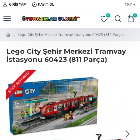
GIRIŞ YAP
KAYIT OL
TRY
0
0
Lego City Şehir Merkezi Tramvay İstasyonu 60423 (811 Parça)
Lego City Şehir Merkezi Tramvay
İstasyonu 60423 (811 Parça)
STOK SORUNUZ