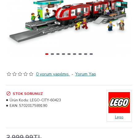
0 yorum yapılmış.
-
Yorum Yap
STOK SORUNUZ
Ürün Kodu:
LEGO-CITY-60423
EAN:
5702017589190
Lego
3.999,99TL