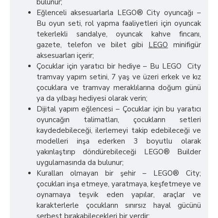
bulunur;
Eğlenceli aksesuarlarla LEGO® City oyuncağı –
Bu oyun seti, rol yapma faaliyetleri için oyuncak
tekerlekli sandalye, oyuncak kahve fincanı,
gazete, telefon ve bilet gibi
LEGO
minifigür
aksesuarları içerir;
Çocuklar için yaratıcı bir hediye – Bu LEGO City
tramvay yapım setini, 7 yaş ve üzeri erkek ve kız
çocuklara ve tramvay meraklılarına doğum günü
ya da yılbaşı hediyesi olarak verin;
Dijital yapım eğlencesi – Çocuklar için bu yaratıcı
oyuncağın talimatları, çocukların setleri
kaydedebileceği, ilerlemeyi takip edebileceği ve
modelleri inşa ederken 3 boyutlu olarak
yakınlaştırıp döndürebileceği LEGO® Builder
uygulamasında da bulunur;
Kuralları olmayan bir şehir – LEGO® City;
çocukları inşa etmeye, yaratmaya, keşfetmeye ve
oynamaya teşvik eden yapılar, araçlar ve
karakterlerle çocukların sınırsız hayal gücünü
serbest bırakabilecekleri bir yerdir;