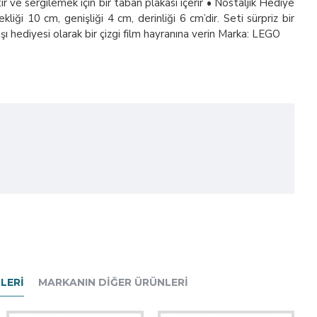
r ve sergilemek için bir taban plakası içerir • Nostaljik Hediye
kliği 10 cm, genişliği 4 cm, derinliği 6 cm’dir. Seti sürpriz bir
ı hediyesi olarak bir çizgi film hayranına verin Marka: LEGO
LERI
MARKANIN DIĞER ÜRÜNLERI