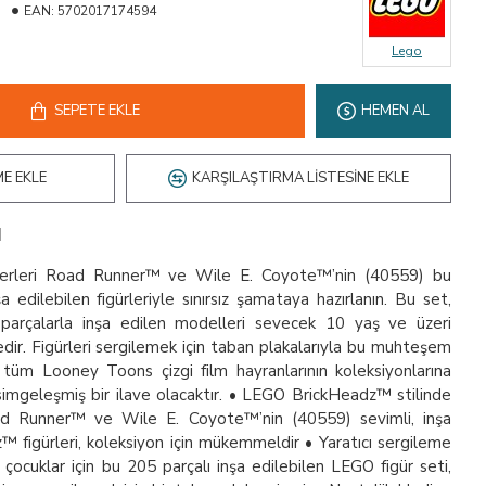
EAN:
5702017174594
Lego
SEPETE EKLE
HEMEN AL
ME EKLE
KARŞILAŞTIRMA LISTESINE EKLE
ı
rleri Road Runner™ ve Wile E. Coyote™’nin (40559) bu
edilebilen figürleriyle sınırsız şamataya hazırlanın. Bu set,
i, parçalarla inşa edilen modelleri sevecek 10 yaş ve üzeri
yedir. Figürleri sergilemek için taban plakalarıyla bu muhteşem
tüm Looney Toons çizgi film hayranlarının koleksiyonlarına
 simgeleşmiş bir ilave olacaktır. • LEGO BrickHeadz™ stilinde
 Road Runner™ ve Wile E. Coyote™’nin (40559) sevimli, inşa
 figürleri, koleksiyon için mükemmeldir • Yaratıcı sergileme
çocuklar için bu 205 parçalı inşa edilebilen LEGO figür seti,