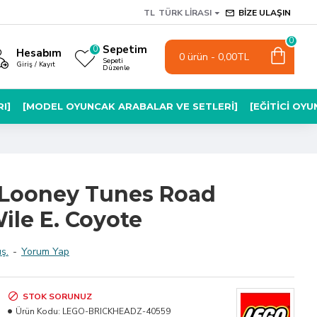
TL
TÜRK LIRASI
BIZE ULAŞIN
0
Sepetim
0
Hesabım
0 ürün - 0,00TL
Sepeti
Giriş / Kayıt
Düzenle
I]
[MODEL OYUNCAK ARABALAR VE SETLERI]
[EĞITICI OY
 Looney Tunes Road
ile E. Coyote
ş.
-
Yorum Yap
STOK SORUNUZ
Ürün Kodu:
LEGO-BRICKHEADZ-40559