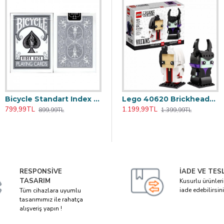
Bicycle Standart Index Gri Gümüş Rider Back Oyun Kağıdı Kartı iskambil Kartları Destesi
524 Iconic Ayçiçeği
Lego 40547 Brickheadz Star Wars Obi-wan Kenobi Ve Darth Vader
Lego 40620 Brickheadz Disney Classic Cruella Ile Malefiz
799,99TL
2.199,99TL
1.199,99TL
899,99TL
2.999,99TL
1.399,99TL
RESPONSIVE
İADE VE TES
TASARIM
Kusurlu ürünler
iade edebilirsini
Tüm cihazlara uyumlu
tasarımımız ile rahatça
alışveriş yapın !