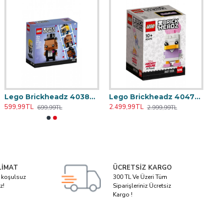
Lego Brickheadz 40384 Wedding Groom iconic Damat
Lego Brickheadz 40476 Daisy Duck
599,99TL
2.499,99TL
699,99TL
2.999,99TL
LIMAT
ÜCRETSIZ KARGO
i koşulsuz
300 TL Ve Üzeri Tüm
z!
Siparişleriniz Ücretsiz
Kargo !