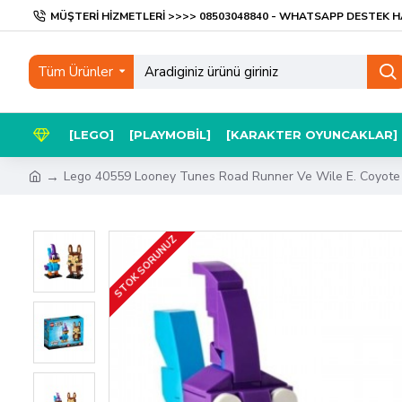
MÜŞTERI HIZMETLERI >>>> 08503048840 - WHATSAPP DESTEK H
Tüm Ürünler
[LEGO]
[PLAYMOBIL]
[KARAKTER OYUNCAKLAR]
Lego 40559 Looney Tunes Road Runner Ve Wile E. Coyote
STOK SORUNUZ