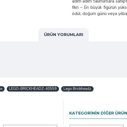
adım adım talimatlara sahipti
fikri – En büyük figürün yükse
ödül, doğum günü veya yılbaş
ÜRÜN YORUMLARI
te
LEGO-BRICKHEADZ-40559
Lego Brickheadz
KATEGORININ DIĞER ÜRÜN