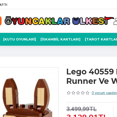
ATTI
[KUTU OYUNLARI]
[İSKAMBIL KARTLARI]
[TAROT KARTLAR
Lego 40559
Runner Ve W
0 yorum yapılmı
3.499,99TL