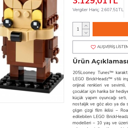
3.129,01TL
Vergiler Hariç: 2.607,51TL
ALIŞVERIŞ LISTE
Ürün Açıklamas
205Looney Tunes™ karakte
LEGO BrickHeadz™ stili inşa 
orijinal renkleri ve seviml
çocuklar için harika bir hedi
küçük yapım oyuncağı seti, 
nostaljik ve göz alıcı ya da
çılgın çizgi film ikilisi –
edilebilen LEGO BrickHeadz™
modelleri – 10 yaş ve üzeri 