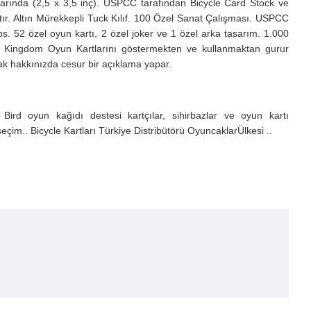
tlarında (2,5 x 3,5 inç). USPCC tarafından Bicycle Card Stock ve
ştır. Altın Mürekkepli Tuck Kılıf. 100 Özel Sanat Çalışması. USPCC
ips. 52 özel oyun kartı, 2 özel joker ve 1 özel arka tasarım. 1.000
her Kingdom Oyun Kartlarını göstermekten ve kullanmaktan gurur
rak hakkınızda cesur bir açıklama yapar.
ird oyun kağıdı destesi kartçılar, sihirbazlar ve oyun kartı
çim.. Bicycle Kartları Türkiye Distribütörü OyuncaklarÜlkesi ..