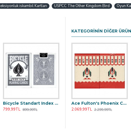
ksiyonluk iskambil Kartları
USPCC The Other Kingdom Bird
Oyun Kar
KATEGORININ DIĞER ÜRÜN
Bicycle Standart Index Gri Gümüş Rider Back Oyun Kağıdı Kartı iskambil Kartları Destesi
rı Destesi
Bicycle Mirage Deck Red Kırmızı Premium Oyun Kağıdı iskambil Kartları ilüzyon Destesi
Ace Fulton's Phoenix Casino Red Oyun Kağıdı Limited Edition Koleksiyonluk iskambil Kartları Destesi
799,99TL
1.349,99TL
2.069,99TL
899,99TL
1.499,99TL
2.299,99TL