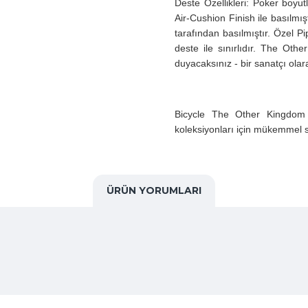
Deste Özellikleri: Poker boyu
Air-Cushion Finish ile basılmı
tarafından basılmıştır. Özel P
deste ile sınırlıdır. The Ot
duyacaksınız - bir sanatçı ola
Bicycle The Other Kingdom B
koleksiyonları için mükemmel se
ÜRÜN YORUMLARI