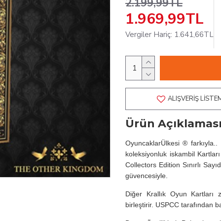
2.199,99TL
1.969,99TL
Vergiler Hariç: 1.641,66TL
ALIŞVERIŞ LISTE
Ürün Açıklamas
OyuncaklarÜlkesi ® farkıyla
koleksiyonluk iskambil Kartları
Collectors Edition Sınırlı Sayı
güvencesiyle.
Diğer Krallık Oyun Kartları z
birleştirir. USPCC tarafından ba