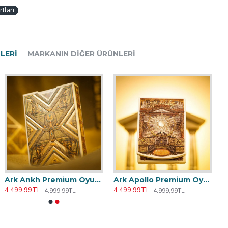
tları
LERI
MARKANIN DIĞER ÜRÜNLERI
Ark Ankh Premium Oyun Kağıdı iskambil Kartları Destesi
Ark Apollo Premium Oyun Kağıdı iskambil Kartları Destesi - iskambil Kağıdı
4.499,99TL
4.499,99TL
4.999,99TL
4.999,99TL