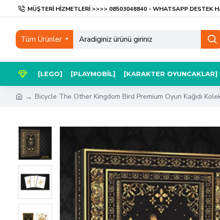
MÜŞTERI HIZMETLERI >>>> 08503048840 - WHATSAPP DESTEK H
Tüm Ürünler
[LEGO]
[PLAYMOBIL]
[KARAKTER OYUNCAKLAR]
Bicycle The Other Kingdom Bird Premium Oyun Kağıdı Koleks