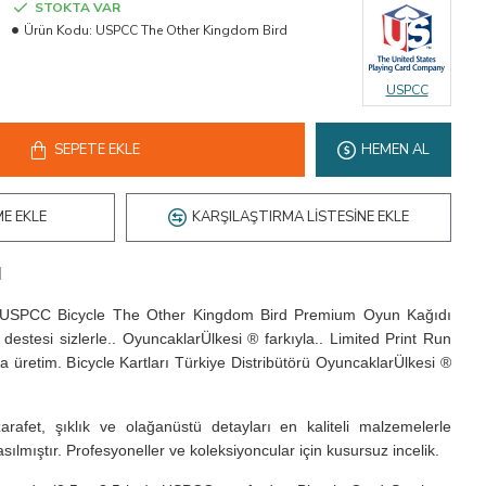
STOKTA VAR
Ürün Kodu:
USPCC The Other Kingdom Bird
USPCC
SEPETE EKLE
HEMEN AL
ME EKLE
KARŞILAŞTIRMA LISTESINE EKLE
ı
.. USPCC Bicycle The Other Kingdom Bird Premium Oyun Kağıdı
 destesi sizlerle.. OyuncaklarÜlkesi ® farkıyla.. Limited Print Run
da üretim. Bicycle Kartları Türkiye Distribütörü OyuncaklarÜlkesi ®
arafet, şıklık ve olağanüstü detayları en kaliteli malzemelerle
sılmıştır. Profesyoneller ve koleksiyoncular için kusursuz incelik.