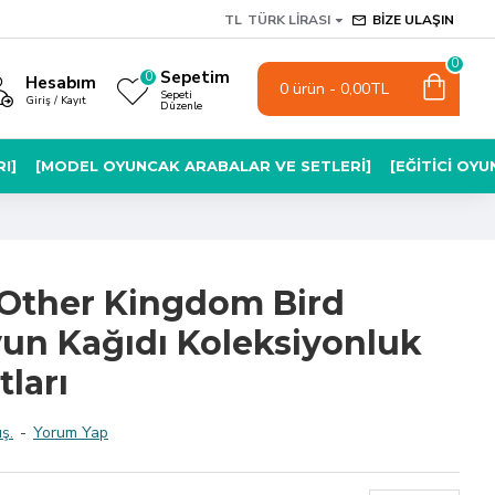
TL
TÜRK LIRASI
BIZE ULAŞIN
0
Sepetim
0
Hesabım
0 ürün - 0,00TL
Sepeti
Giriş / Kayıt
Düzenle
I]
[MODEL OYUNCAK ARABALAR VE SETLERI]
[EĞITICI OY
 Other Kingdom Bird
n Kağıdı Koleksiyonluk
tları
ş.
-
Yorum Yap