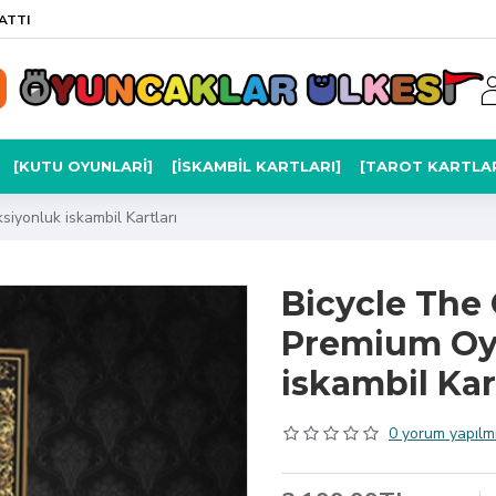
ATTI
[KUTU OYUNLARI]
[İSKAMBIL KARTLARI]
[TAROT KARTLAR
iyonluk iskambil Kartları
Bicycle The
Premium Oyu
iskambil Kar
0 yorum yapılmı