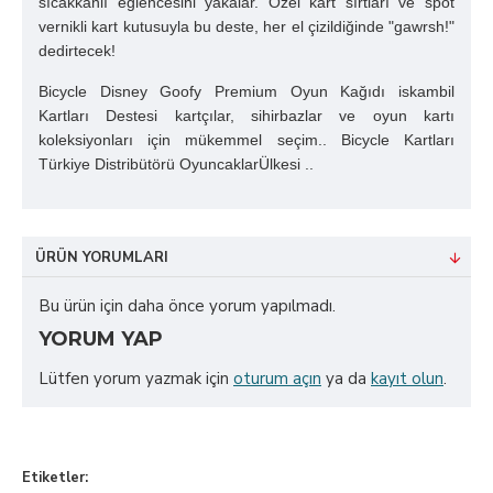
sıcakkanlı eğlencesini yakalar. Özel kart sırtları ve spot
vernikli kart kutusuyla bu deste, her el çizildiğinde "gawrsh!"
dedirtecek!
Bicycle Disney Goofy Premium Oyun Kağıdı iskambil
Kartları Destesi kartçılar, sihirbazlar ve oyun kartı
koleksiyonları için mükemmel seçim.. Bicycle Kartları
Türkiye Distribütörü OyuncaklarÜlkesi ..
ÜRÜN YORUMLARI
Bu ürün için daha önce yorum yapılmadı.
YORUM YAP
Lütfen yorum yazmak için
oturum açın
ya da
kayıt olun
.
Etiketler: