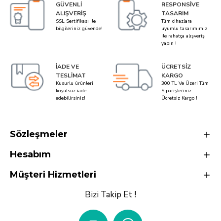
GÜVENLI
RESPONSIVE
ALIŞVERIŞ
TASARIM
SSL Sertifikası ile
Tüm cihazlara
bilgileriniz güvende!
uyumlu tasarımımız
ile rahatça alışveriş
yapın !
İADE VE
ÜCRETSIZ
TESLIMAT
KARGO
Kusurlu ürünleri
300 TL Ve Üzeri Tüm
koşulsuz iade
Siparişleriniz
edebilirsiniz!
Ücretsiz Kargo !
Sözleşmeler
Hesabım
Müşteri Hizmetleri
Bizi Takip Et !