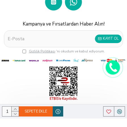
Kampanya ve Fırsatlardan Haber Alın!
KAYIT OL
Gizlilik Politikası
'ni okudum ve kabul ediyorum.
Copyright © 2022 OyuncaklarÜlkesi ®
SEPETE EKLE