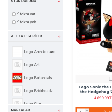
STOK DURUMU
Stokta var
Stokta yok
ALT KATEGORILER
Lego Architecture
Lego Art
Lego Botanicals
L
Lego Sonic the
Lego Brickheadz
the Hedgehog 7
4.699,99
Lego City
MARKALAR