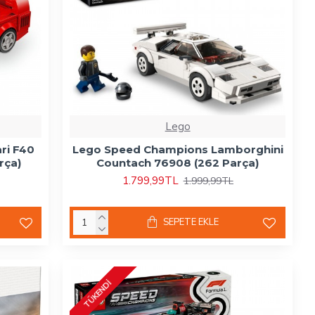
Lego
ri F40
Lego Speed Champions Lamborghini
rça)
Countach 76908 (262 Parça)
1.799,99TL
1.999,99TL
SEPETE EKLE
TÜKENDI