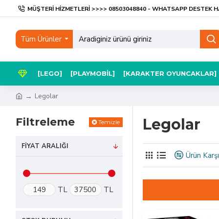
MÜŞTERI HIZMETLERI >>>> 08503048840 - WHATSAPP DESTEK H
Tüm Ürünler
[LEGO]
[PLAYMOBIL]
[KARAKTER OYUNCAKLAR]
Legolar
Filtreleme
Legolar
Temizle
FIYAT ARALIĞI
Ürün Karşı
TL
TL