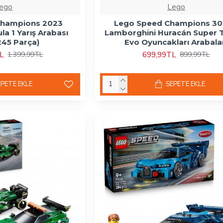
ego
Lego
Champions 2023
Lego Speed Champions 3
a 1 Yarış Arabası
Lamborghini Huracán Super 
245 Parça)
Evo Oyuncakları Arabala
TL
699,99TL
1.399,99TL
899,99TL
EPETE EKLE
SEPETE EKLE