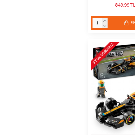
849,99T
Lego iconic
S
Lego Icons
Lego ideas
STOK SORUNUZ
Lego Jurassic
World
Lego Marvel
Lego Minecraft
Lego Minifigür
Anahtarlıklar
Lego Monkie Kid