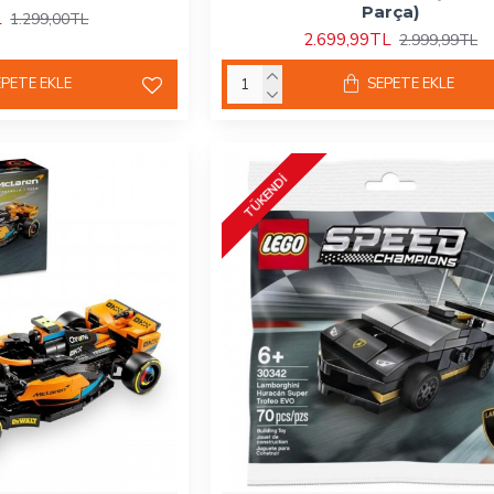
Parça)
L
1.299,00TL
2.699,99TL
2.999,99TL
EPETE EKLE
SEPETE EKLE
TÜKENDI