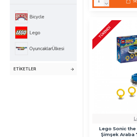
S
Lego Classic
Bicycle
Lego Creator
TÜKENDI
Lego
Lego Disney
OyuncaklarÜlkesi
Lego Dots
ETIKETLER
Lego Dreamzzz
Lego Duplo
Lego Friends
Lego Frozen
L
Lego Sonic the
Lego Harry Potter
Şimşek Araba 7