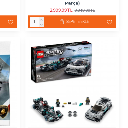
Parça)
2.999,99TL
3.349,00TL
SEPETE EKLE