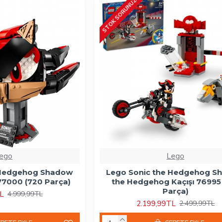
STOK SORUNUZ
ego
Lego
 Hedgehog Shadow
Lego Sonic the Hedgehog S
7000 (720 Parça)
the Hedgehog Kaçışı 76995
Parça)
TL
4.999,99TL
2.199,99TL
2.499,99TL