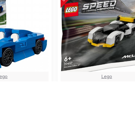
ego
Lego
pions Mclaren Elva
Lego Speed Champion
yuncakları
Mclaren Solus Gt 30657 Ya
Arabaları Oyuncakları
L
449,99TL
319,99TL
399,99TL
EPETE EKLE
SEPETE EKLE