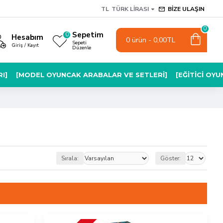
TL
TÜRK LIRASI
BIZE ULAŞIN
0
Sepetim
0
Hesabım
0 ürün - 0,00TL
Sepeti
Giriş / Kayıt
Düzenle
I]
[MODEL OYUNCAK ARABALAR VE SETLERI]
[EĞITICI OY
Sırala:
Göster: