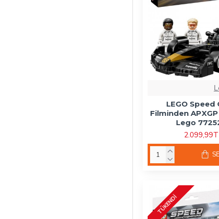
L
LEGO Speed 
Filminden APXGP 
Lego 77252
2.099,99
S
TÜKENDI