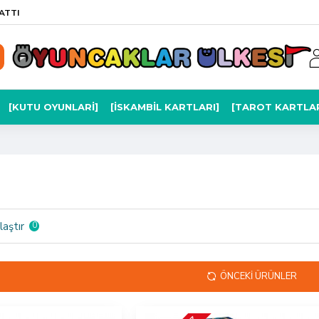
ATTI
[KUTU OYUNLARI]
[İSKAMBIL KARTLARI]
[TAROT KARTLAR
laştır
0
ÖNCEKI ÜRÜNLER