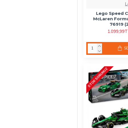
Lego Ninjago
L
Lego Speed 
Lego Sonic
McLaren Formul
76919 (
Lego Speed
1.099,99
Champions
Lego Star Wars
S
Lego Super
Heroes
STOK SORUNUZ
Lego Super Mario
Lego Technic
Polybag Legolar