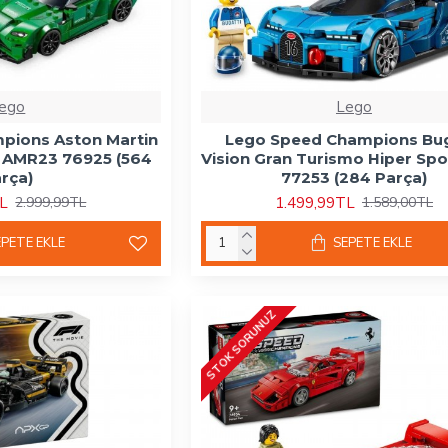
ego
Lego
pions Aston Martin
Lego Speed Champions Bug
e AMR23 76925 (564
Vision Gran Turismo Hiper Spo
rça)
77253 (284 Parça)
TL
1.499,99TL
2.999,99TL
1.589,00TL
EPETE EKLE
SEPETE EKLE
STOK SORUNUZ