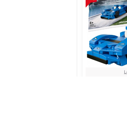
L
Lego Speed Cham
30343 O
329,99T
S