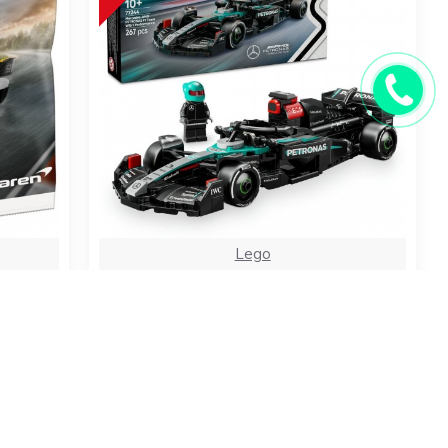
Lego
s
Lego Speed Champions Mercedes-
rış
AMG F1 W15 Yarış Arabası 77244
Yapım Seti (267 Parça)
1.199,99TL
1.499,99TL
SEPETE EKLE