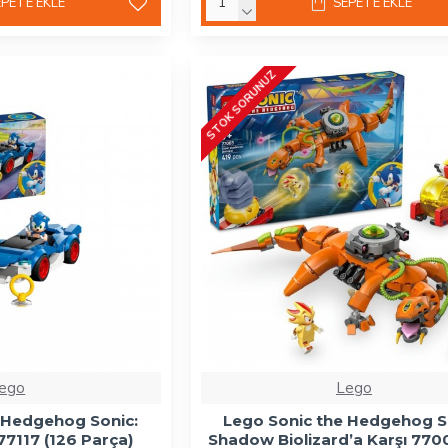
EPETE EKLE
SEPETE EKLE
STOK SORUNUZ
ego
Lego
 Hedgehog Sonic:
Lego Sonic the Hedgehog 
7117 (126 Parça)
Shadow Biolizard’a Karşı 770