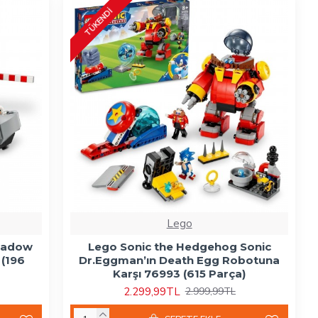
TÜKENDI
Lego
hadow
Lego Sonic the Hedgehog Sonic
 (196
Dr.Eggman’ın Death Egg Robotuna
Karşı 76993 (615 Parça)
2.299,99TL
2.999,99TL