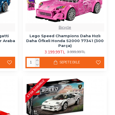
Bicycle
atti
Lego Speed Champions Daha Hızlı
r Araba
Daha Öfkeli Honda S2000 77341 (300
Parça)
3.199,99TL
3.999,99TL
SEPETE EKLE
STOK SORUNUZ