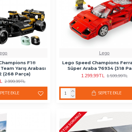
ego
Lego
Champions F1®
Lego Speed Champions Ferra
Team Yarış Arabası
Süper Araba 76934 (318 Pa
 (268 Parça)
1.299,99TL
1.599,99TL
TL
2.999,99TL
EPETE EKLE
SEPETE EKLE
STOK SORUNUZ