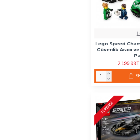
L
Lego Speed Cham
Güvenlik Aracı v
Pa
2.199,99
S
TÜKENDI