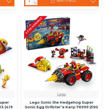
SEPETE EKLE
STOK SORUNUZ
Lego
Super
Lego Sonic the Hedgehog Super
03 (419
Sonic Egg Drillster’a Karşı 76999 (590